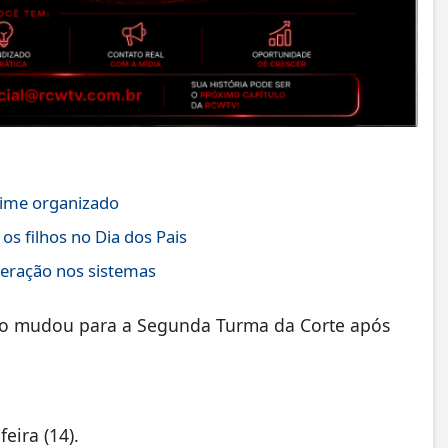
crime organizado
 os filhos no Dia dos Pais
teração nos sistemas
stro mudou para a Segunda Turma da Corte após
eira (14).