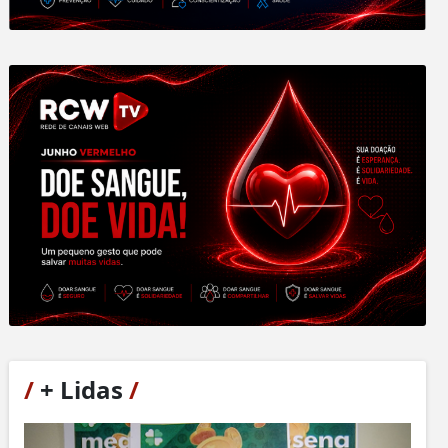
/
+ Lidas
/