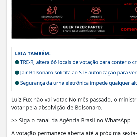
LEIA TAMBÉM:
TRE-RJ altera 66 locais de votação para conter o 
Jair Bolsonaro solicita ao STF autorização para ver
Segurança da urna eletrônica impede qualquer al
Luiz Fux não vai votar. No mês passado, o mini
votar pela absolvição de Bolsonaro.
>> Siga o canal da Agência Brasil no WhatsApp
A votação permanece aberta até a próxima sexta-f