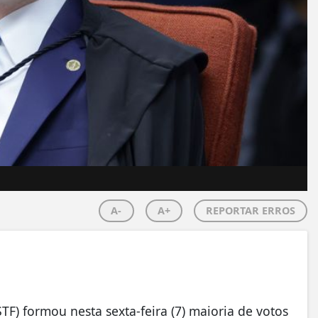
A-
A+
REPORTAR ERROS
F) formou nesta sexta-feira (7) maioria de votos