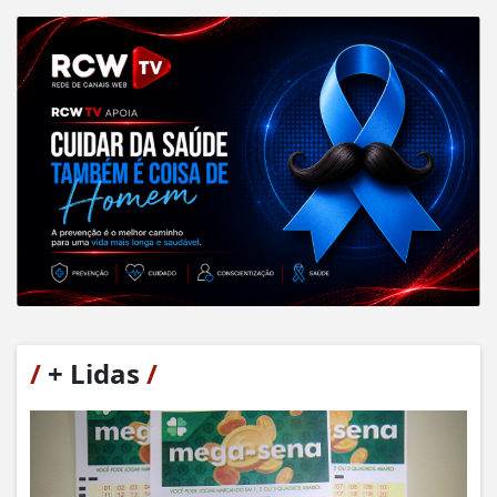
/
+ Lidas
/