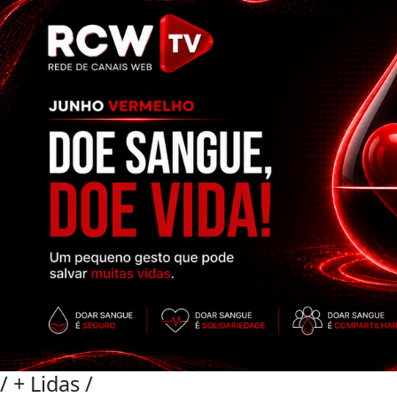
/
+ Lidas
/