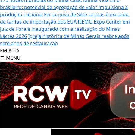
brasileiro: potencial de agregação de valor impulsiona a
produção nacional
Ferro-gusa de Sete Lagoas é excluído
de tarifas de importação dos EUA
FIEMG Expo Center em
Juiz de Fora é inaugurado com a realização do Minas
Láctea 2026
Igreja histórica de Minas Gerais reabre após
sete anos de restauração
EM ALTA
MENU