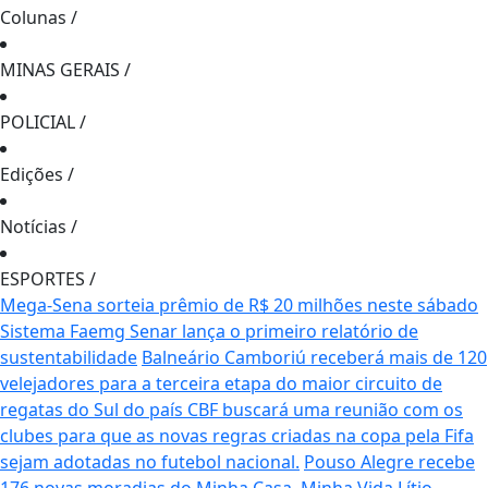
Colunas
/
MINAS GERAIS
/
POLICIAL
/
Edições
/
Notícias
/
ESPORTES
/
Mega-Sena sorteia prêmio de R$ 20 milhões neste sábado
Sistema Faemg Senar lança o primeiro relatório de
sustentabilidade
Balneário Camboriú receberá mais de 120
velejadores para a terceira etapa do maior circuito de
regatas do Sul do país
CBF buscará uma reunião com os
clubes para que as novas regras criadas na copa pela Fifa
sejam adotadas no futebol nacional.
Pouso Alegre recebe
176 novas moradias do Minha Casa, Minha Vida
Lítio