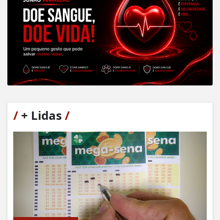
/
+ Lidas
/