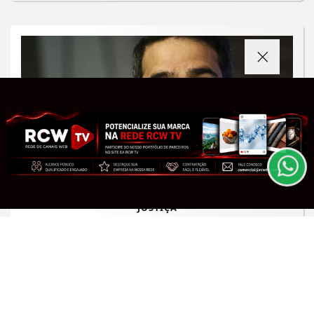
Termos de Uso e Privacidade
Esse site utiliza cookies para melhorar sua
experiência de navegação. Ao continuar o acesso,
entendemos que você concorda com nossos Termos
de Uso e Privacidade.
PARA MAIS INFORMAÇÕES,
ACESSE NOSSOS TERMOS
CLICANDO AQUI
PROSSEGUIR
JUSTIÇA
AGU vai acionar a Justiça para pedir o
bloqueio do Discord no Brasil
Saiba Mais