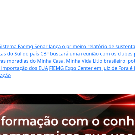
Sistema Faemg Senar lança o primeiro relatório de sustenta
tas do Sul do país
CBF buscará uma reunião com os clubes p
vas moradias do Minha Casa, Minha Vida
Lítio brasileiro: 
de importação dos EUA
FIEMG Expo Center em Juiz de Fora é
ração