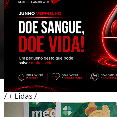
/
+ Lidas
/