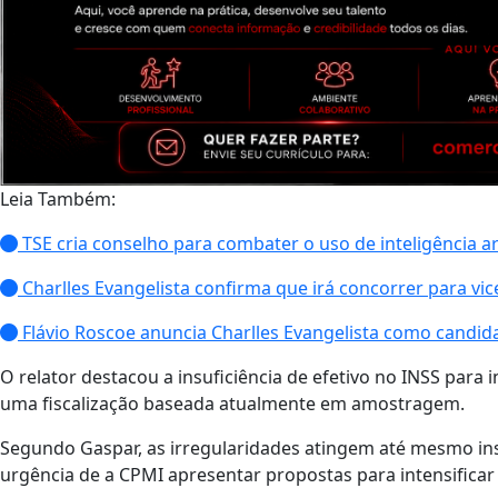
Leia Também:
TSE cria conselho para combater o uso de inteligência art
Charlles Evangelista confirma que irá concorrer para v
Flávio Roscoe anuncia Charlles Evangelista como candid
O relator destacou a insuficiência de efetivo no INSS para
uma fiscalização baseada atualmente em amostragem.
Segundo Gaspar, as irregularidades atingem até mesmo ins
urgência de a CPMI apresentar propostas para intensificar