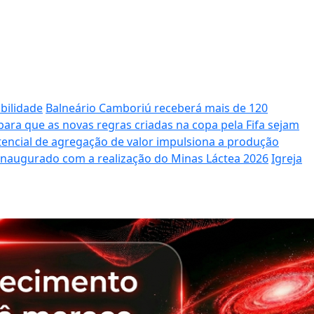
bilidade
Balneário Camboriú receberá mais de 120
ara que as novas regras criadas na copa pela Fifa sejam
potencial de agregação de valor impulsiona a produção
 inaugurado com a realização do Minas Láctea 2026
Igreja