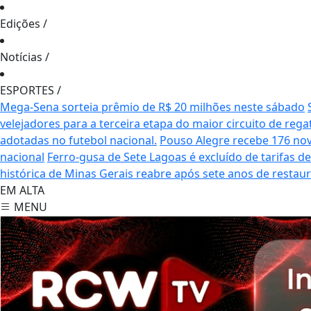
Edições
/
Notícias
/
ESPORTES
/
Mega-Sena sorteia prêmio de R$ 20 milhões neste sábado
velejadores para a terceira etapa do maior circuito de rega
adotadas no futebol nacional.
Pouso Alegre recebe 176 no
nacional
Ferro-gusa de Sete Lagoas é excluído de tarifas 
histórica de Minas Gerais reabre após sete anos de restau
EM ALTA
MENU