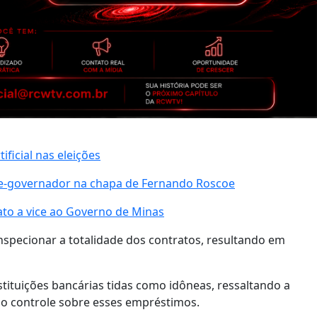
ificial nas eleições
ice-governador na chapa de Fernando Roscoe
ato a vice ao Governo de Minas
 inspecionar a totalidade dos contratos, resultando em
tituições bancárias tidas como idôneas, ressaltando a
 o controle sobre esses empréstimos.