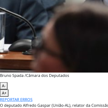
Bruno Spada /Câmara dos Deputados
A-
A+
REPORTAR ERROS
O deputado Alfredo Gaspar (União-AL), relator da Comissão