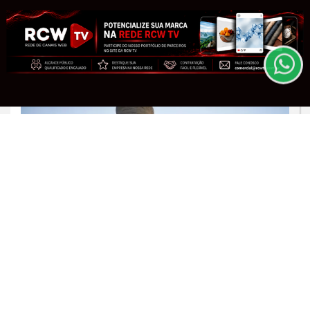
experiência de navegação. Ao continuar o acesso,
sarampo
entendemos que você concorda com nossos Termos
de Uso e Privacidade.
Saiba Mais
PARA MAIS INFORMAÇÕES,
ACESSE NOSSOS TERMOS
CLICANDO AQUI
PROSSEGUIR
JUSTIÇA
Alexandre de Moraes nega visitas de
filhos a Jair Bolsonaro no Dia dos Pais