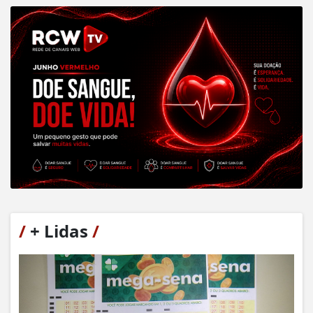
/
+ Lidas
/