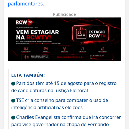
parlamentares
.
Publicidade
LEIA TAMBÉM:
Partidos têm até 15 de agosto para o registro
de candidaturas na Justiça Eleitoral
TSE cria conselho para combater o uso de
inteligência artificial nas eleições
Charlles Evangelista confirma que irá concorrer
para vice-governador na chapa de Fernando