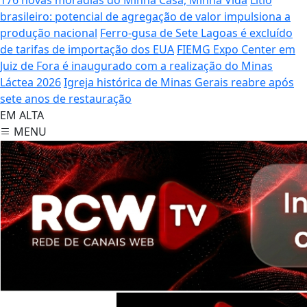
brasileiro: potencial de agregação de valor impulsiona a
produção nacional
Ferro-gusa de Sete Lagoas é excluído
de tarifas de importação dos EUA
FIEMG Expo Center em
Juiz de Fora é inaugurado com a realização do Minas
Láctea 2026
Igreja histórica de Minas Gerais reabre após
sete anos de restauração
EM ALTA
MENU