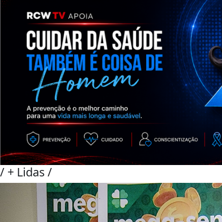
/
+ Lidas
/