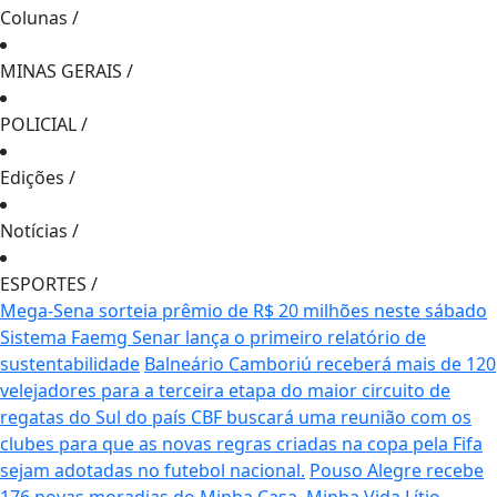
Colunas
/
MINAS GERAIS
/
POLICIAL
/
Edições
/
Notícias
/
ESPORTES
/
Mega-Sena sorteia prêmio de R$ 20 milhões neste sábado
Sistema Faemg Senar lança o primeiro relatório de
sustentabilidade
Balneário Camboriú receberá mais de 120
velejadores para a terceira etapa do maior circuito de
regatas do Sul do país
CBF buscará uma reunião com os
clubes para que as novas regras criadas na copa pela Fifa
sejam adotadas no futebol nacional.
Pouso Alegre recebe
176 novas moradias do Minha Casa, Minha Vida
Lítio