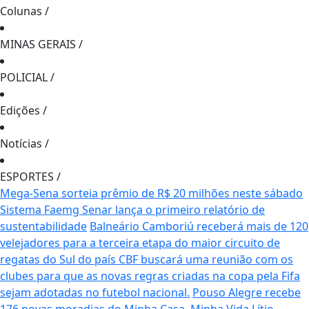
Colunas
/
MINAS GERAIS
/
POLICIAL
/
Edições
/
Notícias
/
ESPORTES
/
Mega-Sena sorteia prêmio de R$ 20 milhões neste sábado
Sistema Faemg Senar lança o primeiro relatório de
sustentabilidade
Balneário Camboriú receberá mais de 120
velejadores para a terceira etapa do maior circuito de
regatas do Sul do país
CBF buscará uma reunião com os
clubes para que as novas regras criadas na copa pela Fifa
sejam adotadas no futebol nacional.
Pouso Alegre recebe
176 novas moradias do Minha Casa, Minha Vida
Lítio