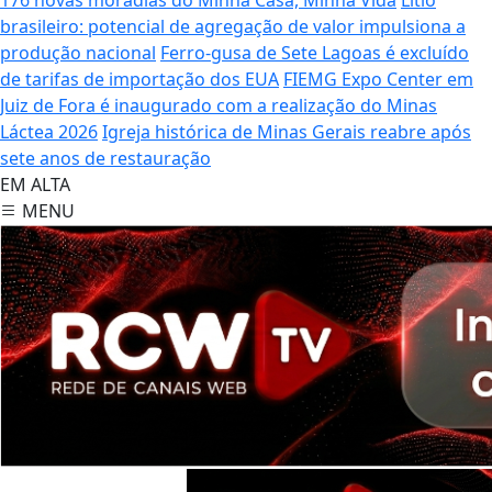
brasileiro: potencial de agregação de valor impulsiona a
produção nacional
Ferro-gusa de Sete Lagoas é excluído
de tarifas de importação dos EUA
FIEMG Expo Center em
Juiz de Fora é inaugurado com a realização do Minas
Láctea 2026
Igreja histórica de Minas Gerais reabre após
sete anos de restauração
EM ALTA
MENU