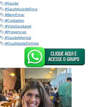
#Saude
#SaudeJuizdeFora
#BemEstar
#Cuidados
#VidaSaudavel
#Prevencao
#SaudeMental
#QualidadeDeVida