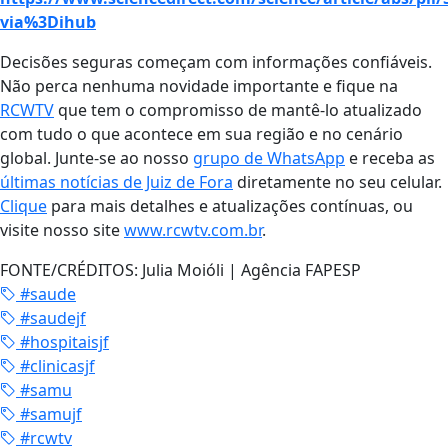
via%3Dihub
Decisões seguras começam com informações confiáveis.
Não perca nenhuma novidade importante e fique na
RCWTV
que tem o compromisso de mantê-lo atualizado
com tudo o que acontece em sua região e no cenário
global. Junte-se ao nosso
grupo de WhatsApp
e receba as
últimas notícias de Juiz de Fora
diretamente no seu celular.
Clique
para mais detalhes e atualizações contínuas, ou
visite nosso site
www.rcwtv.com.br
.
FONTE/CRÉDITOS:
Julia Moióli | Agência FAPESP
#saude
#saudejf
#hospitaisjf
#clinicasjf
#samu
#samujf
#rcwtv