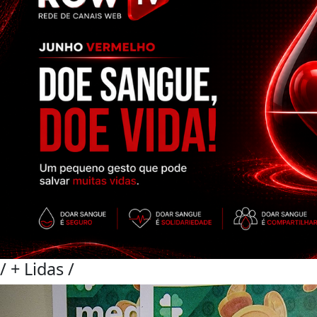
/
+ Lidas
/