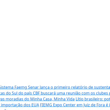
Sistema Faemg Senar lança o primeiro relatório de sustenta
tas do Sul do país
CBF buscará uma reunião com os clubes p
vas moradias do Minha Casa, Minha Vida
Lítio brasileiro: 
de importação dos EUA
FIEMG Expo Center em Juiz de Fora é