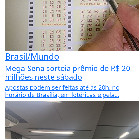
Brasil/Mundo
Mega-Sena sorteia prêmio de R$ 20
milhões neste sábado
Apostas podem ser feitas até as 20h, no
horário de Brasília, em lotéricas e pela...