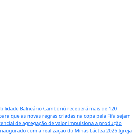
bilidade
Balneário Camboriú receberá mais de 120
ara que as novas regras criadas na copa pela Fifa sejam
potencial de agregação de valor impulsiona a produção
 inaugurado com a realização do Minas Láctea 2026
Igreja