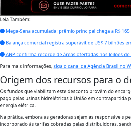
Leia Também:
Mega-Sena acumulada: prêmio principal chega a R$ 165
Balança comercial registra superávit de US$ 7 bilhões e
ANP confirma recorde de áreas ofertadas nos leilões de
Para mais informações,
siga o canal da Agência Brasil no
Origem dos recursos para o d
Os fundos que viabilizam este desconto provêm do encarg
pago pelas usinas hidrelétricas à União em contrapartida p
energia elétrica.
Na prática, embora as geradoras sejam as responsáveis pel
incorporado às tarifas cobradas pelas distribuidoras, sen