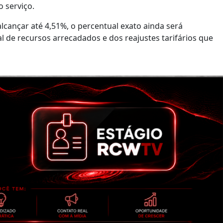
o serviço.
lcançar até 4,51%, o percentual exato ainda será
 de recursos arrecadados e dos reajustes tarifários que