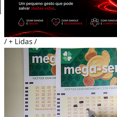
/
+ Lidas
/