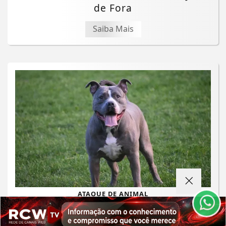
de Fora
Saiba Mais
Termos de Uso e Privacidade
Esse site utiliza cookies para melhorar sua
experiência de navegação. Ao continuar o acesso,
entendemos que você concorda com nossos Termos
de Uso e Privacidade.
ATAQUE DE ANIMAL
PARA MAIS INFORMAÇÕES,
ACESSE NOSSOS TERMOS
CLICANDO AQUI
Idoso atacado por pitbull em Rio
Novo morre após ser transferido para
PROSSEGUIR