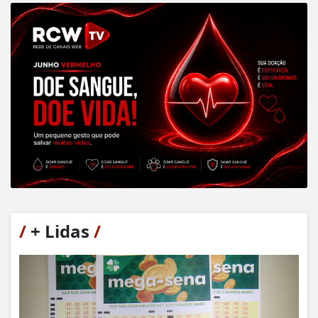
/
+ Lidas
/