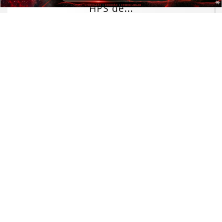
HPS de...
Saiba Mais
VIOLÊNCIA FAMILIAR
Homem suspeito de agredir ex-sogra
e ex-cunhada é preso em clínica