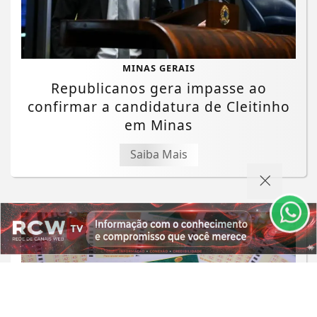
MINAS GERAIS
Republicanos gera impasse ao
confirmar a candidatura de Cleitinho
Termos de Uso e Privacidade
em Minas
Esse site utiliza cookies para melhorar sua
Saiba Mais
experiência de navegação. Ao continuar o acesso,
entendemos que você concorda com nossos Termos
de Uso e Privacidade.
PARA MAIS INFORMAÇÕES,
ACESSE NOSSOS TERMOS
CLICANDO AQUI
PROSSEGUIR