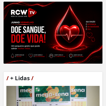
/
+ Lidas
/