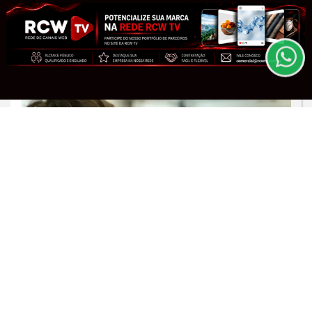
entendemos que você concorda com nossos Termos
Saiba Mais
de Uso e Privacidade.
PARA MAIS INFORMAÇÕES,
ACESSE NOSSOS TERMOS
CLICANDO AQUI
PROSSEGUIR
MINAS GERAIS
Minas Gerais atinge a menor taxa de
analfabetismo de sua história