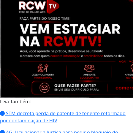
Leia Também:
STM decreta perda de patente de tenente reformado
por contaminação de HIV
AGU vai acionar a Justiça para pedir o bloqueio do