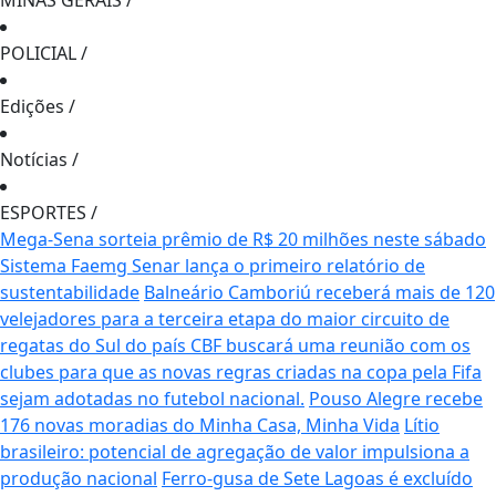
MINAS GERAIS
/
POLICIAL
/
Edições
/
Notícias
/
ESPORTES
/
Mega-Sena sorteia prêmio de R$ 20 milhões neste sábado
Sistema Faemg Senar lança o primeiro relatório de
sustentabilidade
Balneário Camboriú receberá mais de 120
velejadores para a terceira etapa do maior circuito de
regatas do Sul do país
CBF buscará uma reunião com os
clubes para que as novas regras criadas na copa pela Fifa
sejam adotadas no futebol nacional.
Pouso Alegre recebe
176 novas moradias do Minha Casa, Minha Vida
Lítio
brasileiro: potencial de agregação de valor impulsiona a
produção nacional
Ferro-gusa de Sete Lagoas é excluído