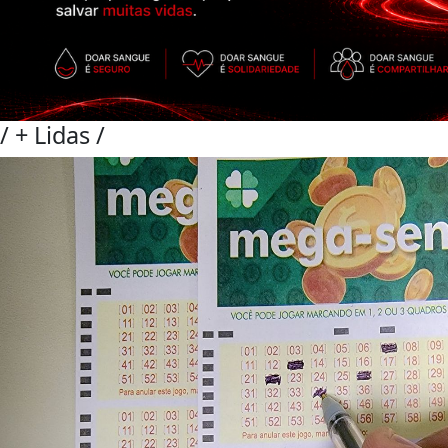
/
+ Lidas
/