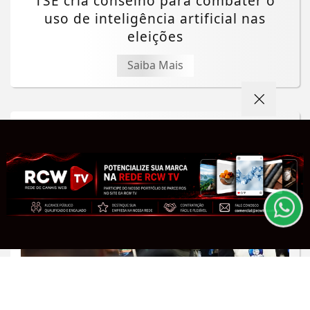
TSE cria conselho para combater o
uso de inteligência artificial nas
eleições
Saiba Mais
Termos de Uso e Privacidade
Esse site utiliza cookies para melhorar sua
experiência de navegação. Ao continuar o acesso,
entendemos que você concorda com nossos Termos
de Uso e Privacidade.
PARA MAIS INFORMAÇÕES,
ACESSE NOSSOS TERMOS
CLICANDO AQUI
PROSSEGUIR
EDUCAÇÃO