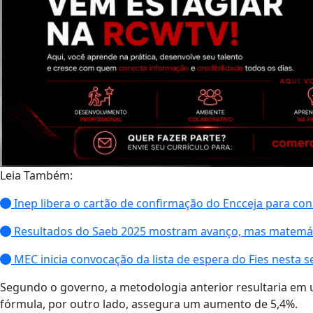
Leia Também:
Inep libera o cartão de confirmação do Encceja para cons
Resultados do Saeb 2025 mostram avanço, mas matemáti
MEC inicia convocação da lista de espera do Fies nesta se
Segundo o governo, a metodologia anterior resultaria em 
fórmula, por outro lado, assegura um aumento de 5,4%.