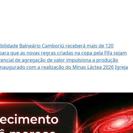
bilidade
Balneário Camboriú receberá mais de 120
ara que as novas regras criadas na copa pela Fifa sejam
potencial de agregação de valor impulsiona a produção
 inaugurado com a realização do Minas Láctea 2026
Igreja