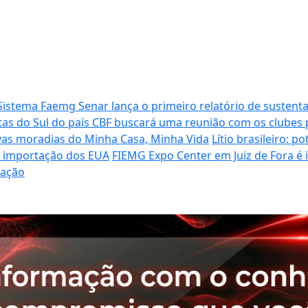
Sistema Faemg Senar lança o primeiro relatório de sustenta
tas do Sul do país
CBF buscará uma reunião com os clubes p
vas moradias do Minha Casa, Minha Vida
Lítio brasileiro: 
de importação dos EUA
FIEMG Expo Center em Juiz de Fora é
ração