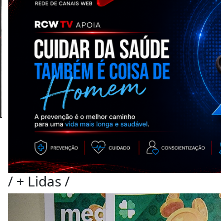
/
+ Lidas
/