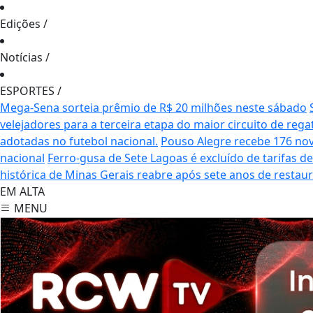
Edições
/
Notícias
/
ESPORTES
/
Mega-Sena sorteia prêmio de R$ 20 milhões neste sábado
velejadores para a terceira etapa do maior circuito de rega
adotadas no futebol nacional.
Pouso Alegre recebe 176 no
nacional
Ferro-gusa de Sete Lagoas é excluído de tarifas 
histórica de Minas Gerais reabre após sete anos de restau
EM ALTA
MENU