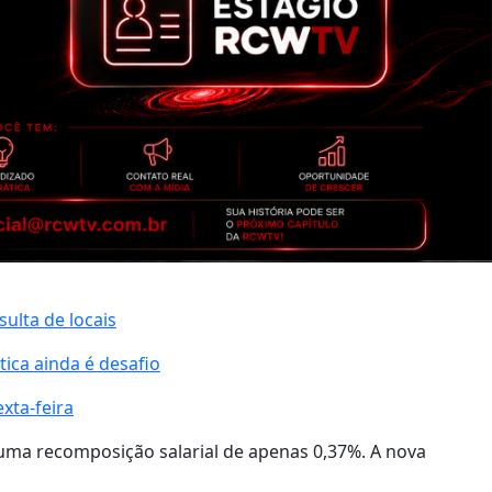
ulta de locais
ca ainda é desafio
xta-feira
uma recomposição salarial de apenas 0,37%. A nova