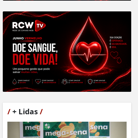
/
+ Lidas
/