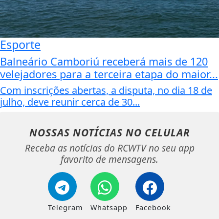
Esporte
Balneário Camboriú receberá mais de 120
velejadores para a terceira etapa do maior...
Com inscrições abertas, a disputa, no dia 18 de
julho, deve reunir cerca de 30...
NOSSAS NOTÍCIAS
NO CELULAR
Receba as notícias do RCWTV no seu app
favorito de mensagens.
Telegram
Whatsapp
Facebook