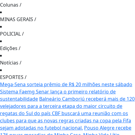
Colunas
/
MINAS GERAIS
/
POLICIAL
/
Edições
/
Notícias
/
ESPORTES
/
Mega-Sena sorteia prêmio de R$ 20 milhões neste sábado
Sistema Faemg Senar lança o primeiro relatório de
sustentabilidade
Balneário Camboriú receberá mais de 120
velejadores para a terceira etapa do maior circuito de
regatas do Sul do país
CBF buscará uma reunião com os
clubes para que as novas regras criadas na copa pela Fifa
sejam adotadas no futebol nacional.
Pouso Alegre recebe
176 novas moradias do Minha Casa, Minha Vida
Lítio