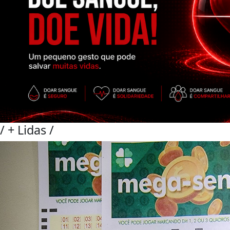
/
+ Lidas
/