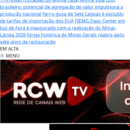
brasileiro: potencial de agregação de valor impulsiona a
produção nacional
Ferro-gusa de Sete Lagoas é excluído
de tarifas de importação dos EUA
FIEMG Expo Center em
Juiz de Fora é inaugurado com a realização do Minas
Láctea 2026
Igreja histórica de Minas Gerais reabre após
sete anos de restauração
EM ALTA
MENU