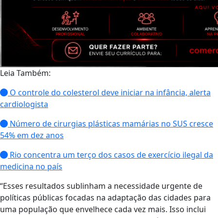
Leia Também:
O controle do colesterol deve iniciar na infância, alerta
cardiologista
Número de cirurgias plásticas mamárias no SUS cresce
54% em dez anos
Rio concentra um terço dos casos de exercício ilegal da
medicina no país
“Esses resultados sublinham a necessidade urgente de
políticas públicas focadas na adaptação das cidades para
uma população que envelhece cada vez mais. Isso inclui