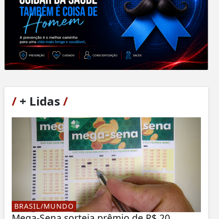
/
+ Lidas
/
BRASIL/MUNDO
Mega-Sena sorteia prêmio de R$ 20