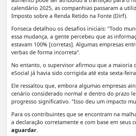
aumento pode ser atribuído à transição para o 
calendário 2025, as companhias passaram a utiliz
Imposto sobre a Renda Retido na Fonte (Dirf).
Fonseca detalhou os desafios iniciais: "Todo mundo
essa mudança, a gente percebeu que as informa
estavam 100% [corretas]. Algumas empresas entre
verbas de forma incorreta".
No entanto, o supervisor afirmou que a maioria d
eSocial já havia sido corrigida até esta sexta-feira
Ele ressaltou que, embora algumas empresas ain
cenário considerado normal e dentro do prazo l
progresso significativo. "Isso deu um impacto 
Para os contribuintes que se encontram na malh
a declaração corretamente e com base em seus co
aguardar
.