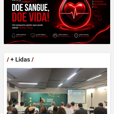
/
+ Lidas
/