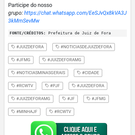
Participe do nosso
grupo:
https://chat.whatsapp.com/EeSJvQx8kVA3J
3kMmSevMw
FONTE/CRÉDITOS:
Prefeitura de Juiz de Fora
#JUIZDEFORA
#NOTICIASDEJUIZDEFORA
#JFMG
#JUIZDEFORAMG
#NOTICIASMINASGERAIS
#CIDADE
#RCWTV
#PJF
#JUIZDEFORA
#JUIZDEFORAMG
#JF
#JFMG
#MINHAJF
#RCWTV