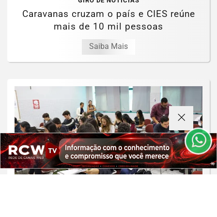
GIRO DE NOTÍCIAS
Caravanas cruzam o país e CIES reúne
mais de 10 mil pessoas
Saiba Mais
Termos de Uso e Privacidade
Esse site utiliza cookies para melhorar sua experiência
de navegação. Ao continuar o acesso, entendemos que
você concorda com nossos Termos de Uso e
Privacidade.
PARA MAIS INFORMAÇÕES,
ACESSE NOSSOS TERMOS
CLICANDO AQUI
PROSSEGUIR
EDUCAÇÃO