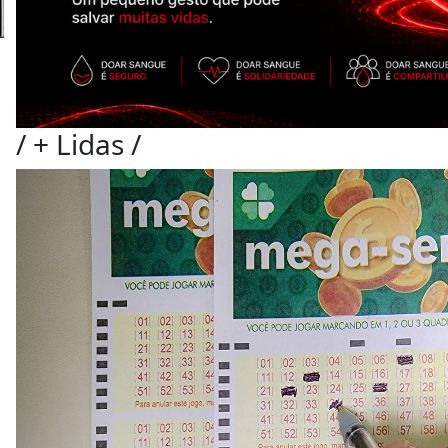
/
+ Lidas
/