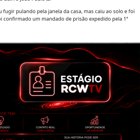
 fugir pulando pela janela da casa, mas caiu ao solo e foi
 foi confirmado um mandado de prisão expedido pela 1ª