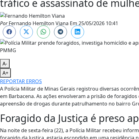
tráfico e assassinato de mulh
Por
Fernando Hemilton Viana
Em
25/05/2026 10:41
PMMG
A-
A+
REPORTAR ERROS
A Polícia Militar de Minas Gerais registrou diversas ocorrê
em Barbacena. As ações envolveram a prisão de foragidos d
apreensão de drogas durante patrulhamento no bairro Gr
Foragido da Justiça é preso a
Na noite de sexta-feira (22), a Polícia Militar recebeu i
foragido da Justiça, estaria escondido em uma residência no