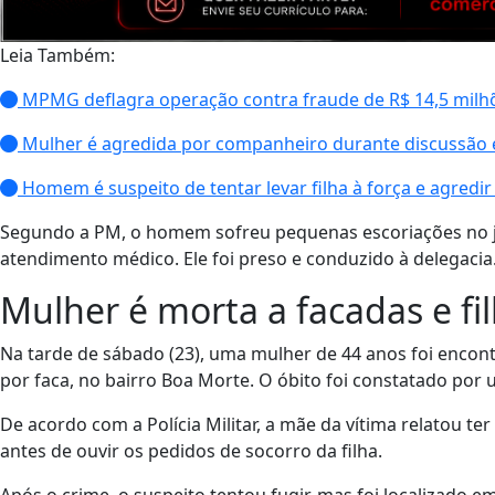
Leia Também:
MPMG deflagra operação contra fraude de R$ 14,5 milhõ
Mulher é agredida por companheiro durante discussão 
Homem é suspeito de tentar levar filha à força e agredir 
Segundo a PM, o homem sofreu pequenas escoriações no jo
atendimento médico. Ele foi preso e conduzido à delegacia
Mulher é morta a facadas e fi
Na tarde de sábado (23), uma mulher de 44 anos foi encon
por faca, no bairro Boa Morte. O óbito foi constatado po
De acordo com a Polícia Militar, a mãe da vítima relatou te
antes de ouvir os pedidos de socorro da filha.
Após o crime, o suspeito tentou fugir, mas foi localizado e