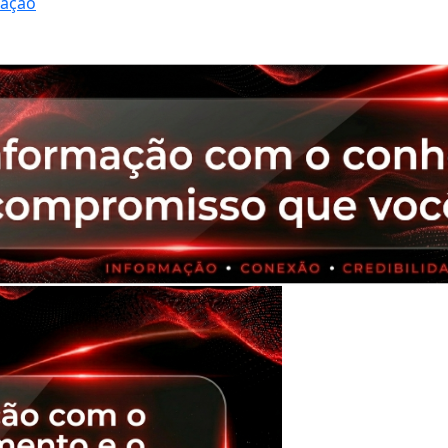
ração