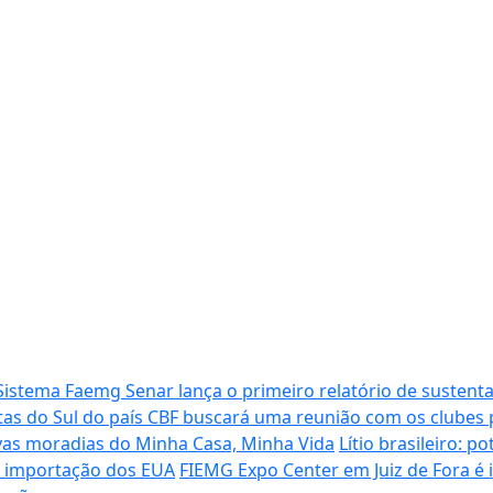
Sistema Faemg Senar lança o primeiro relatório de sustenta
tas do Sul do país
CBF buscará uma reunião com os clubes p
vas moradias do Minha Casa, Minha Vida
Lítio brasileiro: 
de importação dos EUA
FIEMG Expo Center em Juiz de Fora é