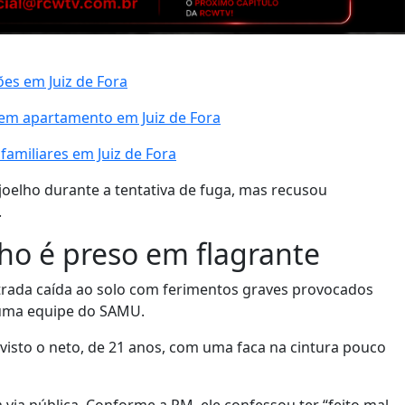
es em Juiz de Fora
em apartamento em Juiz de Fora
familiares em Juiz de Fora
elho durante a tentativa de fuga, mas recusou
.
lho é preso em flagrante
trada caída ao solo com ferimentos graves provocados
r uma equipe do SAMU.
r visto o neto, de 21 anos, com uma faca na cintura pouco
m via pública. Conforme a PM, ele confessou ter “feito mal