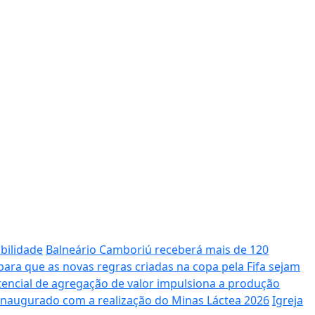
bilidade
Balneário Camboriú receberá mais de 120
ara que as novas regras criadas na copa pela Fifa sejam
potencial de agregação de valor impulsiona a produção
 inaugurado com a realização do Minas Láctea 2026
Igreja