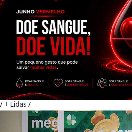
/
+ Lidas
/