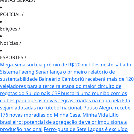
MINAS GERAIS
/
POLICIAL
/
Edições
/
Notícias
/
ESPORTES
/
Mega-Sena sorteia prêmio de R$ 20 milhões neste sábado
Sistema Faemg Senar lança o primeiro relatório de
sustentabilidade
Balneário Camboriú receberá mais de 120
velejadores para a terceira etapa do maior circuito de
regatas do Sul do país
CBF buscará uma reunião com os
clubes para que as novas regras criadas na copa pela Fifa
sejam adotadas no futebol nacional.
Pouso Alegre recebe
176 novas moradias do Minha Casa, Minha Vida
Lítio
brasileiro: potencial de agregação de valor impulsiona a
produção nacional
Ferro-gusa de Sete Lagoas é excluído