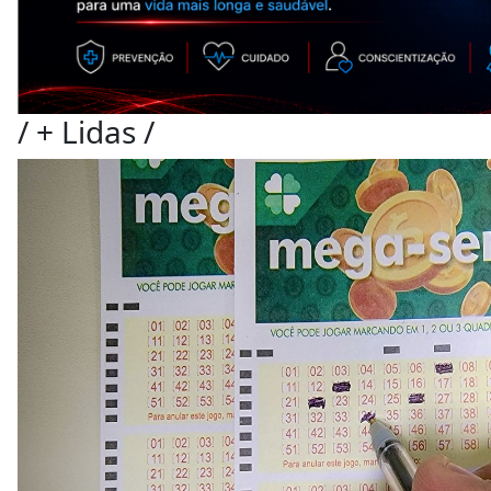
/
+ Lidas
/