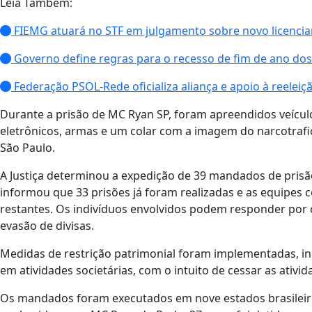
Leia Também:
FIEMG atuará no STF em julgamento sobre novo licenci
Governo define regras para o recesso de fim de ano dos
Federação PSOL-Rede oficializa aliança e apoio à reeleiç
Durante a prisão de MC Ryan SP, foram apreendidos veícu
eletrônicos, armas e um colar com a imagem do narcotraf
São Paulo.
A Justiça determinou a expedição de 39 mandados de prisã
informou que 33 prisões já foram realizadas e as equip
restantes. Os indivíduos envolvidos podem responder por 
evasão de divisas.
Medidas de restrição patrimonial foram implementadas, in
em atividades societárias, com o intuito de cessar as ativida
Os mandados foram executados em nove estados brasileiros