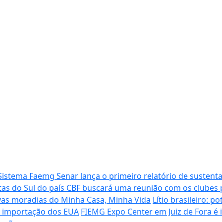
Sistema Faemg Senar lança o primeiro relatório de sustenta
tas do Sul do país
CBF buscará uma reunião com os clubes p
vas moradias do Minha Casa, Minha Vida
Lítio brasileiro: 
de importação dos EUA
FIEMG Expo Center em Juiz de Fora é