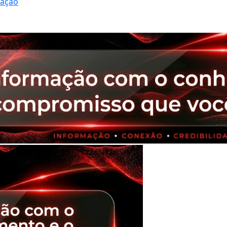
ração