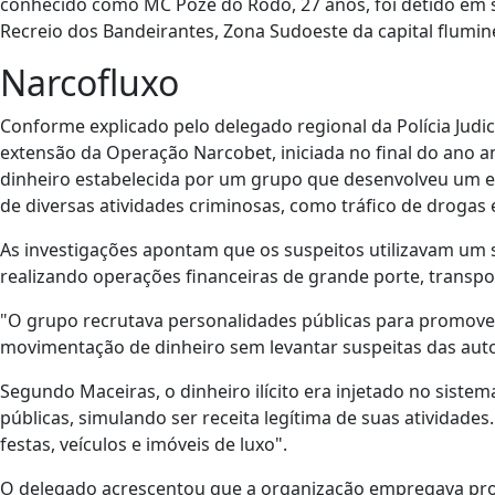
conhecido como MC Poze do Rodo, 27 anos, foi detido em s
Recreio dos Bandeirantes, Zona Sudoeste da capital flumin
Narcofluxo
Conforme explicado pelo delegado regional da Polícia Judi
extensão da Operação Narcobet, iniciada no final do ano an
dinheiro estabelecida por um grupo que desenvolveu um e
de diversas atividades criminosas, como tráfico de drogas e
As investigações apontam que os suspeitos utilizavam um si
realizando operações financeiras de grande porte, transpor
"O grupo recrutava personalidades públicas para promover s
movimentação de dinheiro sem levantar suspeitas das auto
Segundo Maceiras, o dinheiro ilícito era injetado no siste
públicas, simulando ser receita legítima de suas atividades
festas, veículos e imóveis de luxo".
O delegado acrescentou que a organização empregava proc