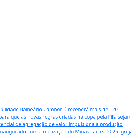
bilidade
Balneário Camboriú receberá mais de 120
ara que as novas regras criadas na copa pela Fifa sejam
potencial de agregação de valor impulsiona a produção
 inaugurado com a realização do Minas Láctea 2026
Igreja