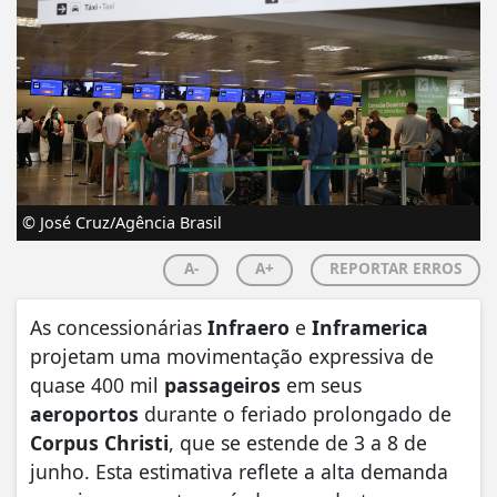
© José Cruz/Agência Brasil
A-
A+
REPORTAR ERROS
As concessionárias
Infraero
e
Inframerica
projetam uma movimentação expressiva de
quase 400 mil
passageiros
em seus
aeroportos
durante o feriado prolongado de
Corpus Christi
, que se estende de 3 a 8 de
junho. Esta estimativa reflete a alta demanda