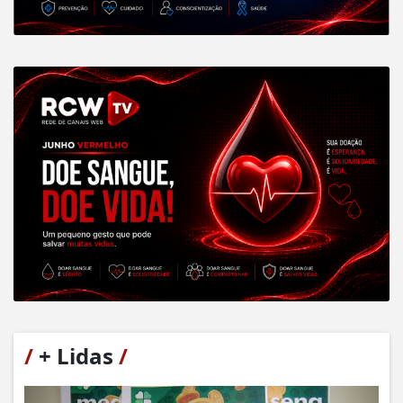
/
+ Lidas
/