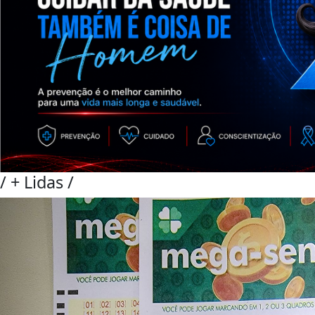
/
+ Lidas
/