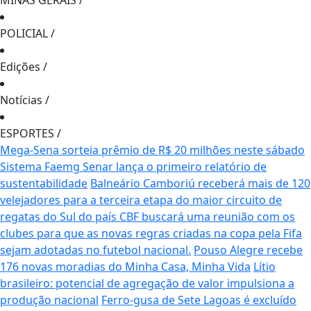
MINAS GERAIS
/
POLICIAL
/
Edições
/
Notícias
/
ESPORTES
/
Mega-Sena sorteia prêmio de R$ 20 milhões neste sábado
Sistema Faemg Senar lança o primeiro relatório de
sustentabilidade
Balneário Camboriú receberá mais de 120
velejadores para a terceira etapa do maior circuito de
regatas do Sul do país
CBF buscará uma reunião com os
clubes para que as novas regras criadas na copa pela Fifa
sejam adotadas no futebol nacional.
Pouso Alegre recebe
176 novas moradias do Minha Casa, Minha Vida
Lítio
brasileiro: potencial de agregação de valor impulsiona a
produção nacional
Ferro-gusa de Sete Lagoas é excluído