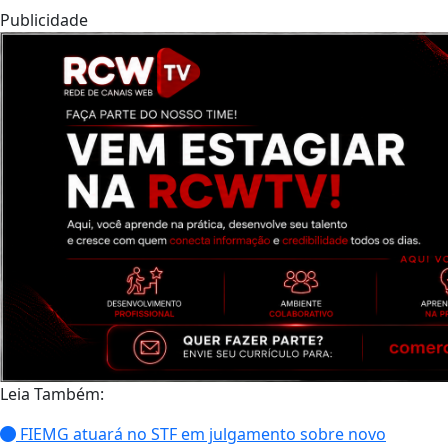
Publicidade
Leia Também:
FIEMG atuará no STF em julgamento sobre novo