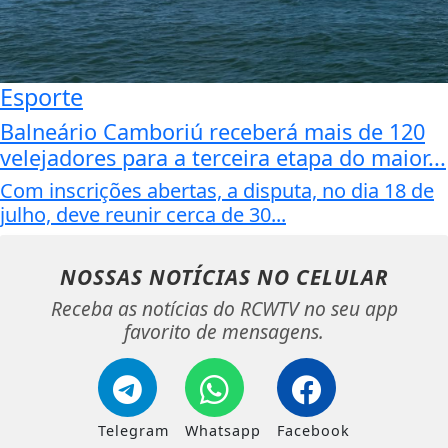
Esporte
Balneário Camboriú receberá mais de 120
velejadores para a terceira etapa do maior...
Com inscrições abertas, a disputa, no dia 18 de
julho, deve reunir cerca de 30...
NOSSAS NOTÍCIAS
NO CELULAR
Receba as notícias do RCWTV no seu app
favorito de mensagens.
Telegram
Whatsapp
Facebook