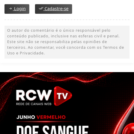
Login
Cadastre-se
O autor do comentário é o único responsável pelo
conteúdo publicado, inclusive nas esferas civil e penal.
Este site não se responsabiliza pelas opiniões de
terceiros. Ao comentar, você concorda com os Termos de
Uso e Privacidade.