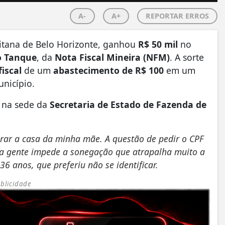
A-
A+
REPORTAR ERROS
itana de Belo Horizonte, ganhou
R$ 50 mil
no
o Tanque
, da
Nota Fiscal Mineira (NFM)
. A sorte
iscal
de um
abastecimento de R$ 100
em um
unicípio.
, na sede da
Secretaria de Estado de Fazenda de
rar a casa da minha mãe. A questão de pedir o CPF
o a gente impede a sonegação que atrapalha muito a
6 anos, que preferiu não se identificar.
blicidade