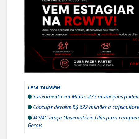
LEIA TAMBÉM:
Saneamento em Minas: 273 municípios podem
Cooxupé devolve R$ 622 milhões a cafeicultor
MPMG lança Observatório Lilás para ranqueam
Gerais