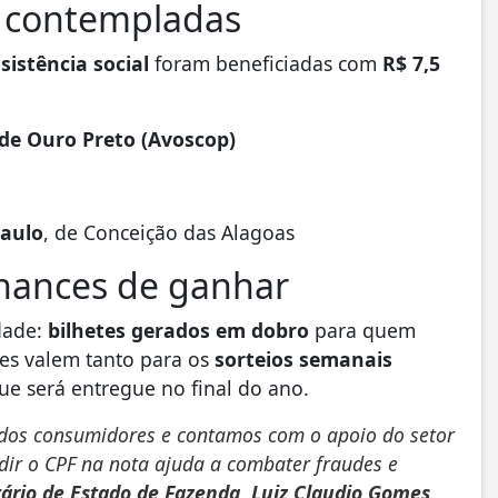
m contempladas
sistência social
foram beneficiadas com
R$ 7,5
de Ouro Preto (Avoscop)
Paulo
, de Conceição das Alagoas
chances de ganhar
dade:
bilhetes gerados em dobro
para quem
tes valem tanto para os
sorteios semanais
que será entregue no final do ano.
dos consumidores e contamos com o apoio do setor
dir o CPF na nota ajuda a combater fraudes e
tário de Estado de Fazenda, Luiz Claudio Gomes
.