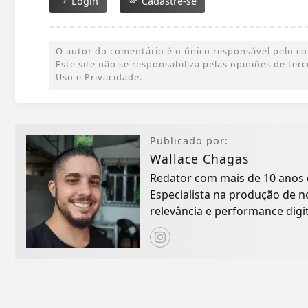
Login
Cadastre-se
O autor do comentário é o único responsável pelo cont
Este site não se responsabiliza pelas opiniões de te
Uso e Privacidade.
Publicado por:
Wallace Chagas
Redator com mais de 10 anos 
Especialista na produção de no
relevância e performance digit