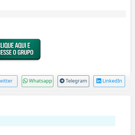
witter
Whatsapp
Telegram
LinkedIn