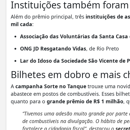
Instituições também fora
Além do prêmio principal, três
instituições de as
mil cada
:
Associação das Voluntárias da Santa Casa 
ONG JD Resgatando Vidas
, de Rio Preto
Lar do Idoso da Sociedade São Vicente de 
Bilhetes em dobro e mais 
A
campanha Sorte no Tanque
trouxe uma novi
abastece em postos de combustíveis. Esses bilhe
quanto para o
grande prêmio de R$ 1 milhão
, 
“Tivemos uma adesão muito grande por parte 
de combustíveis na divulgação. O hábito de pe
fortalece a cidadania fiscal”, destacou o
secre