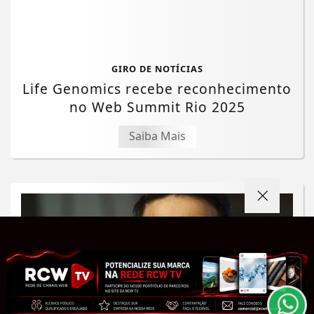
GIRO DE NOTÍCIAS
Life Genomics recebe reconhecimento
no Web Summit Rio 2025
Saiba Mais
Termos de Uso e Privacidade
Esse site utiliza cookies para melhorar sua
experiência de navegação. Ao continuar o acesso,
entendemos que você concorda com nossos Termos
de Uso e Privacidade.
PARA MAIS INFORMAÇÕES,
ACESSE NOSSOS TERMOS
CLICANDO AQUI