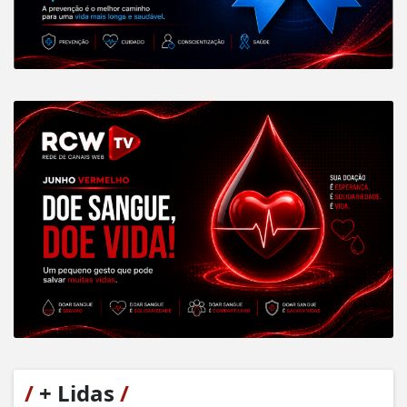
/
+ Lidas
/