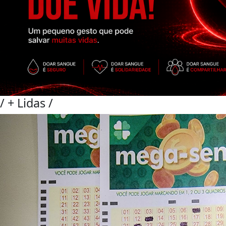
/
+ Lidas
/