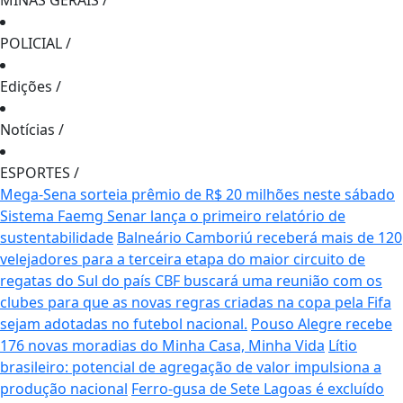
MINAS GERAIS
/
POLICIAL
/
Edições
/
Notícias
/
ESPORTES
/
Mega-Sena sorteia prêmio de R$ 20 milhões neste sábado
Sistema Faemg Senar lança o primeiro relatório de
sustentabilidade
Balneário Camboriú receberá mais de 120
velejadores para a terceira etapa do maior circuito de
regatas do Sul do país
CBF buscará uma reunião com os
clubes para que as novas regras criadas na copa pela Fifa
sejam adotadas no futebol nacional.
Pouso Alegre recebe
176 novas moradias do Minha Casa, Minha Vida
Lítio
brasileiro: potencial de agregação de valor impulsiona a
produção nacional
Ferro-gusa de Sete Lagoas é excluído