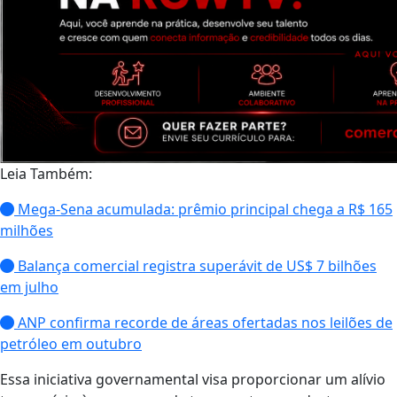
Leia Também:
Mega-Sena acumulada: prêmio principal chega a R$ 165
milhões
Balança comercial registra superávit de US$ 7 bilhões
em julho
ANP confirma recorde de áreas ofertadas nos leilões de
petróleo em outubro
Essa iniciativa governamental visa proporcionar um alívio