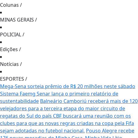
Colunas
/
MINAS GERAIS
/
POLICIAL
/
Edições
/
Notícias
/
ESPORTES
/
Mega-Sena sorteia prêmio de R$ 20 milhões neste sábado
Sistema Faemg Senar lança o primeiro relatório de
sustentabilidade
Balneário Camboriú receberá mais de 120
velejadores para a terceira etapa do maior circuito de
regatas do Sul do país
CBF buscará uma reunião com os
clubes para que as novas regras criadas na copa pela Fifa
sejam adotadas no futebol nacional.
Pouso Alegre recebe
176 novas moradias do Minha Casa, Minha Vida
Lítio