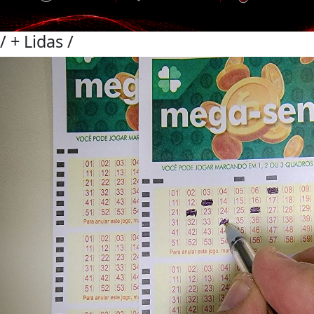
/
+ Lidas
/