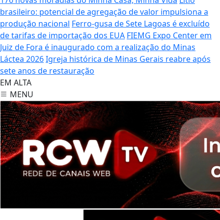
brasileiro: potencial de agregação de valor impulsiona a
produção nacional
Ferro-gusa de Sete Lagoas é excluído
de tarifas de importação dos EUA
FIEMG Expo Center em
Juiz de Fora é inaugurado com a realização do Minas
Láctea 2026
Igreja histórica de Minas Gerais reabre após
sete anos de restauração
EM ALTA
MENU