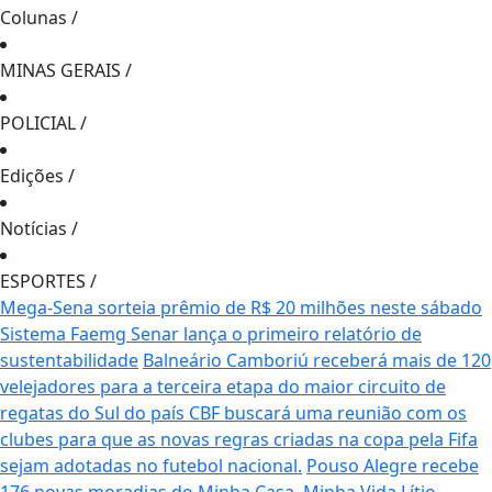
Colunas
/
MINAS GERAIS
/
POLICIAL
/
Edições
/
Notícias
/
ESPORTES
/
Mega-Sena sorteia prêmio de R$ 20 milhões neste sábado
Sistema Faemg Senar lança o primeiro relatório de
sustentabilidade
Balneário Camboriú receberá mais de 120
velejadores para a terceira etapa do maior circuito de
regatas do Sul do país
CBF buscará uma reunião com os
clubes para que as novas regras criadas na copa pela Fifa
sejam adotadas no futebol nacional.
Pouso Alegre recebe
176 novas moradias do Minha Casa, Minha Vida
Lítio