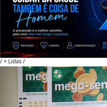
/
+ Lidas
/