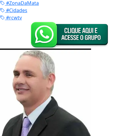
#ZonaDaMata
#Cidades
#rcwtv