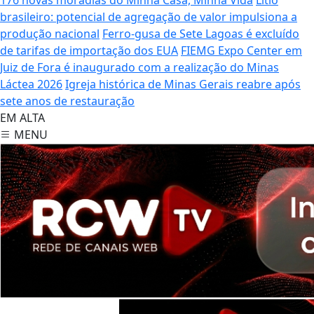
brasileiro: potencial de agregação de valor impulsiona a
produção nacional
Ferro-gusa de Sete Lagoas é excluído
de tarifas de importação dos EUA
FIEMG Expo Center em
Juiz de Fora é inaugurado com a realização do Minas
Láctea 2026
Igreja histórica de Minas Gerais reabre após
sete anos de restauração
EM ALTA
MENU