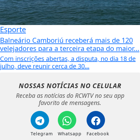
Esporte
Balneário Camboriú receberá mais de 120
velejadores para a terceira etapa do maior...
Com inscrições abertas, a disputa, no dia 18 de
julho, deve reunir cerca de 30...
NOSSAS NOTÍCIAS
NO CELULAR
Receba as notícias do RCWTV no seu app
favorito de mensagens.
Telegram
Whatsapp
Facebook