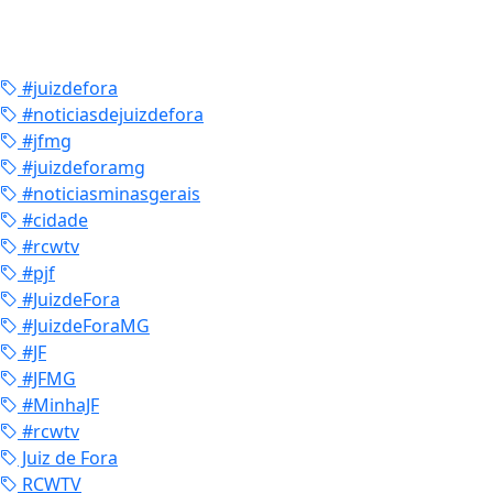
#juizdefora
#noticiasdejuizdefora
#jfmg
#juizdeforamg
#noticiasminasgerais
#cidade
#rcwtv
#pjf
#JuizdeFora
#JuizdeForaMG
#JF
#JFMG
#MinhaJF
#rcwtv
Juiz de Fora
RCWTV