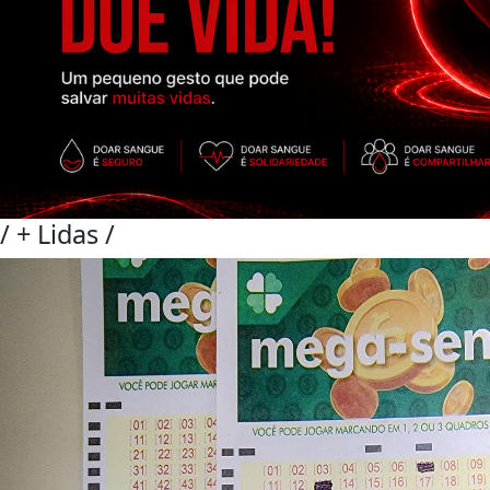
/
+ Lidas
/