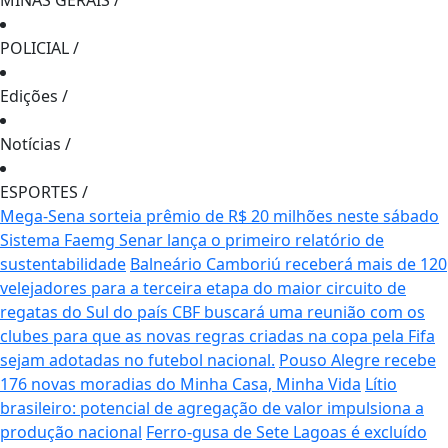
MINAS GERAIS
/
POLICIAL
/
Edições
/
Notícias
/
ESPORTES
/
Mega-Sena sorteia prêmio de R$ 20 milhões neste sábado
Sistema Faemg Senar lança o primeiro relatório de
sustentabilidade
Balneário Camboriú receberá mais de 120
velejadores para a terceira etapa do maior circuito de
regatas do Sul do país
CBF buscará uma reunião com os
clubes para que as novas regras criadas na copa pela Fifa
sejam adotadas no futebol nacional.
Pouso Alegre recebe
176 novas moradias do Minha Casa, Minha Vida
Lítio
brasileiro: potencial de agregação de valor impulsiona a
produção nacional
Ferro-gusa de Sete Lagoas é excluído