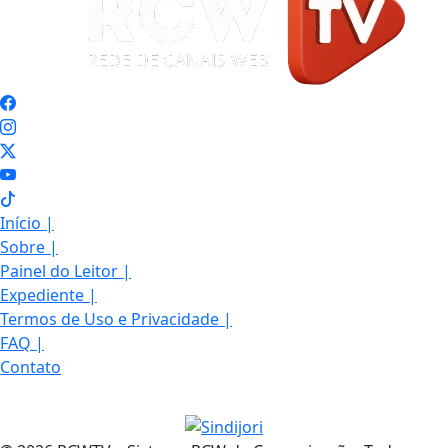
Início
|
Sobre
|
Painel do Leitor
|
Expediente
|
Termos de Uso e Privacidade
|
FAQ
|
Contato