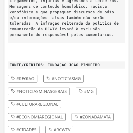
xingamentos, injúrias e agressões a terceiros.
Mensagens de conteúdo homofóbico, racista,
xenofóbico e que propaguem discursos de ódio
e/ou informações falsas também não serão
toleradas. A infração reiterada da política de
comunicação da RCWTV levará à exclusão
permanente do responsável pelos comentários.
FONTE/CRÉDITOS:
FUNDAÇÃO JOÃO PINHEIRO
#REGIAO
#NOTICIASMG
#NOTICIASMINASGERAIS
#MG
#CULTURAREGIONAL
#ECONOMIAREGIONAL
#ZONADAMATA
#CIDADES
#RCWTV