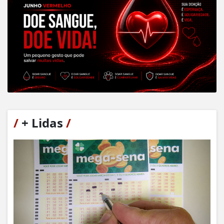
/
+ Lidas
/