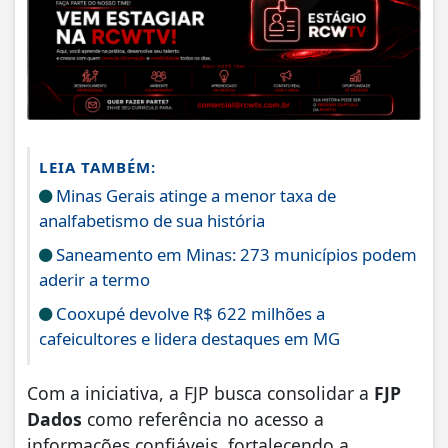
LEIA TAMBÉM:
Minas Gerais atinge a menor taxa de
analfabetismo de sua história
Saneamento em Minas: 273 municípios podem
aderir a termo
Cooxupé devolve R$ 622 milhões a
cafeicultores e lidera destaques em MG
Com a iniciativa, a FJP busca consolidar a
FJP
Dados
como referência no acesso a
informações confiáveis, fortalecendo a