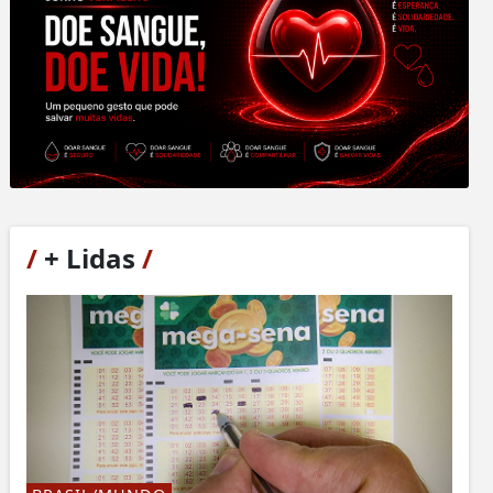
/
+ Lidas
/