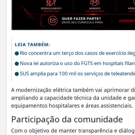
LEIA TAMBÉM:
Rio concentra um terço dos casos de exercício ile
Nova lei autoriza o uso do FGTS em hospitais fila
SUS amplia para 100 mil os serviços de teleatend
A modernização elétrica também vai aprimorar d
ampliando a capacidade técnica da unidade e gar
equipamentos hospitalares e áreas assistenciais.
Participação da comunidade
Com o objetivo de manter transparência e diálog