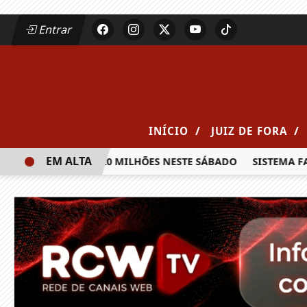
Entrar
/
/
INÍCIO
JUIZ DE FORA
EM ALTA
A PRÊMIO DE R$ 20 MILHÕES NESTE SÁBADO
SISTEMA FAEM