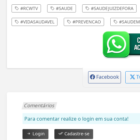
#RCWTV
#SAUDE
#SAUDEJUIZDEFORA
#VIDASAUDAVEL
#PREVENCAO
#SAUDEM
Facebook
T
Comentários
Para comentar realize o login em sua conta!
Login
Cadastre-se