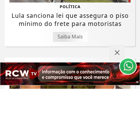
POLÍTICA
Lula sanciona lei que assegura o piso
mínimo do frete para motoristas
Termos de Uso e Privacidade
Esse site utiliza cookies para melhorar sua
Saiba Mais
experiência de navegação. Ao continuar o acesso,
entendemos que você concorda com nossos Termos
de Uso e Privacidade.
PARA MAIS INFORMAÇÕES,
ACESSE NOSSOS TERMOS
CLICANDO AQUI
PROSSEGUIR
MINAS GERAIS