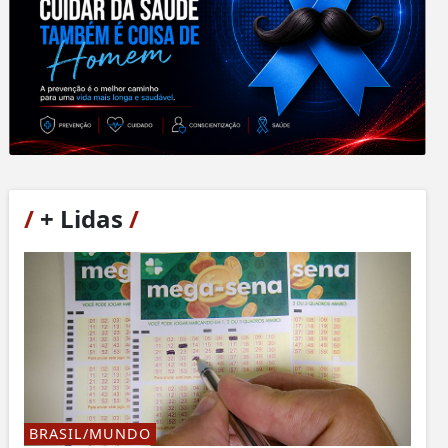
/
+ Lidas
/
BRASIL/MUNDO