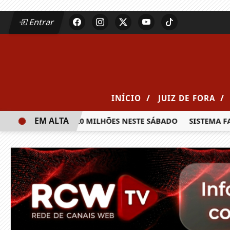
Entrar
/
/
INÍCIO
JUIZ DE FORA
EM ALTA
A PRÊMIO DE R$ 20 MILHÕES NESTE SÁBADO
SISTEMA FAE