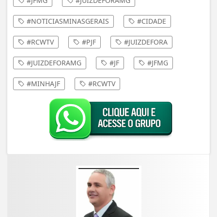
#JFMG
#JUIZDEFORAMG
#NOTICIASMINASGERAIS
#CIDADE
#RCWTV
#PJF
#JUIZDEFORA
#JUIZDEFORAMG
#JF
#JFMG
#MINHAJF
#RCWTV