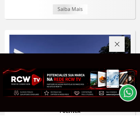
Saiba Mais
Termos de Uso e Privacidade
Esse site utiliza cookies para melhorar sua
experiência de navegação. Ao continuar o acesso,
entendemos que você concorda com nossos Termos
de Uso e Privacidade.
PARA MAIS INFORMAÇÕES,
ACESSE NOSSOS TERMOS
CLICANDO AQUI
PROSSEGUIR
POLÍTICA
TSE cria conselho para combater o
uso de inteligência artificial nas
eleições