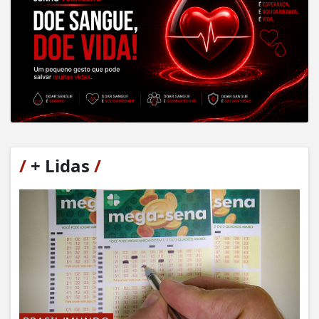
/
+ Lidas
/