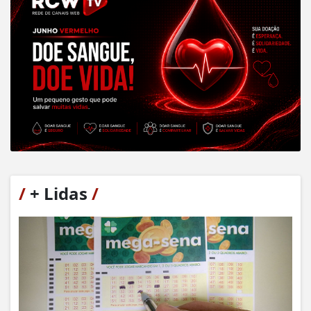
/
+ Lidas
/