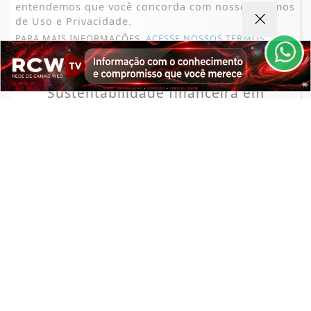
entendemos que você concorda com nossos Termos
de Uso e Privacidade.
PARA MAIS INFORMAÇÕES,
ACESSE NOSSOS TERMOS
CLICANDO AQUI
GIRO DE NOTÍCIAS
PROSSEGUIR
Sustentabilidade financeira em
hospitais filantrópicos
Saiba Mais
MAIS POSTAGENS
Não possui uma conta?