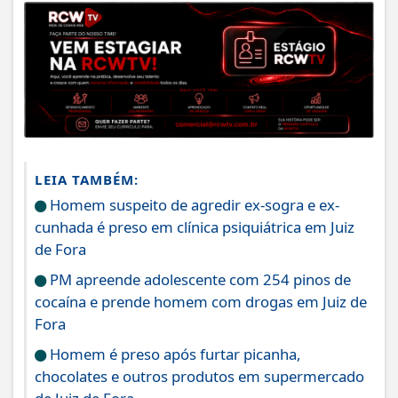
LEIA TAMBÉM:
Homem suspeito de agredir ex-sogra e ex-
cunhada é preso em clínica psiquiátrica em Juiz
de Fora
PM apreende adolescente com 254 pinos de
cocaína e prende homem com drogas em Juiz de
Fora
Homem é preso após furtar picanha,
chocolates e outros produtos em supermercado