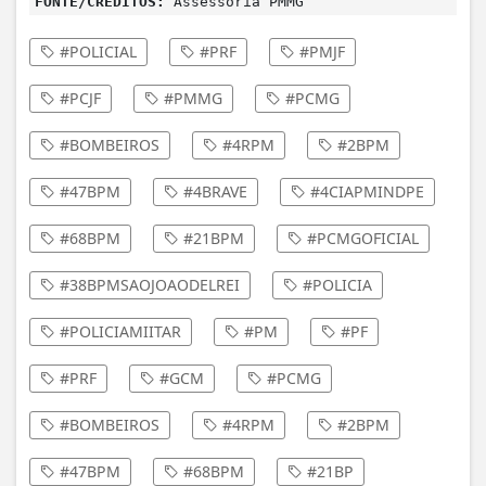
FONTE/CRÉDITOS:
Assessoria PMMG
#POLICIAL
#PRF
#PMJF
#PCJF
#PMMG
#PCMG
#BOMBEIROS
#4RPM
#2BPM
#47BPM
#4BRAVE
#4CIAPMINDPE
#68BPM
#21BPM
#PCMGOFICIAL
#38BPMSAOJOAODELREI
#POLICIA
#POLICIAMIITAR
#PM
#PF
#PRF
#GCM
#PCMG
#BOMBEIROS
#4RPM
#2BPM
#47BPM
#68BPM
#21BP