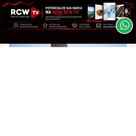
experiência de navegação. Ao continuar o acesso,
sarampo
entendemos que você concorda com nossos Termos
de Uso e Privacidade.
Saiba Mais
PARA MAIS INFORMAÇÕES,
ACESSE NOSSOS TERMOS
CLICANDO AQUI
PROSSEGUIR
JUSTIÇA
Alexandre de Moraes nega visitas de
filhos a Jair Bolsonaro no Dia dos Pais