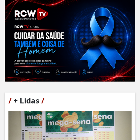
/
+ Lidas
/