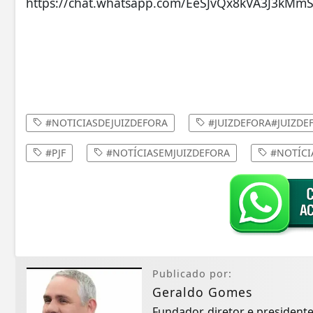
https://chat.whatsapp.com/EeSJvQx8kVA3J3kM
#NOTICIASDEJUIZDEFORA
#JUIZDEFORA#JUIZD
#PJF
#NOTÍCIASEMJUIZDEFORA
#NOTÍCI
Publicado por:
Geraldo Gomes
Fundador, diretor e president