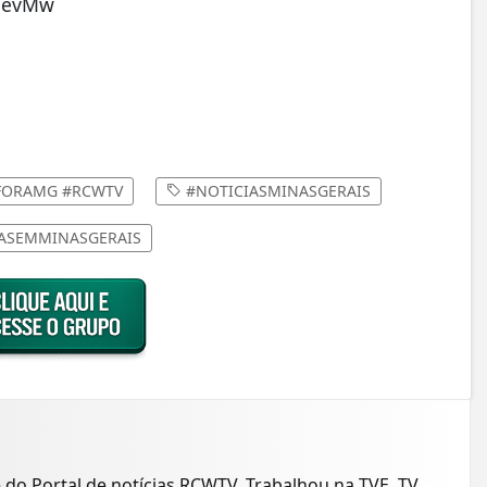
mSevMw
EFORAMG #RCWTV
#NOTICIASMINASGERAIS
ASEMMINASGERAIS
e do Portal de notícias RCWTV. Trabalhou na TVE, TV