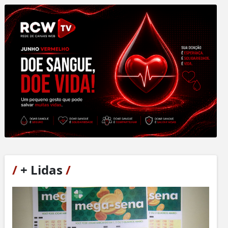
/
+ Lidas
/