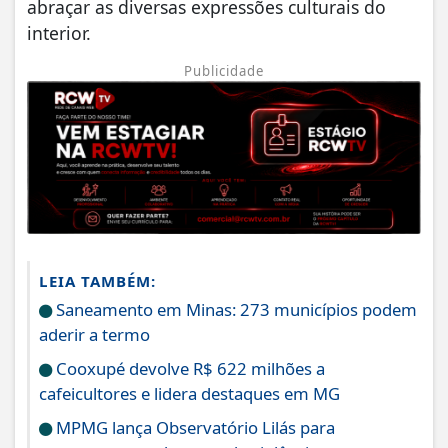
abraçar as diversas expressões culturais do
interior.
Publicidade
LEIA TAMBÉM:
Saneamento em Minas: 273 municípios podem
aderir a termo
Cooxupé devolve R$ 622 milhões a
cafeicultores e lidera destaques em MG
MPMG lança Observatório Lilás para