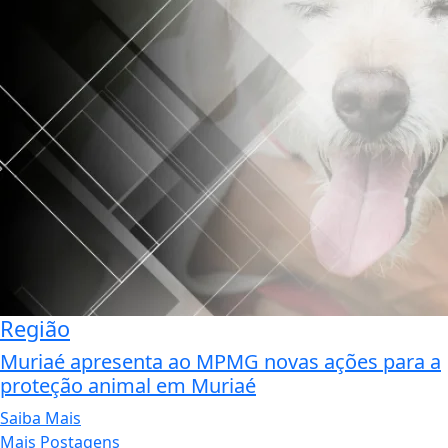
Região
Muriaé apresenta ao MPMG novas ações para a
proteção animal em Muriaé
Saiba Mais
Mais Postagens