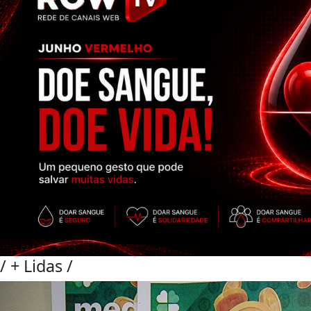
/
+ Lidas
/