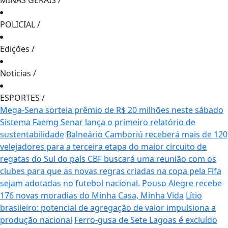
MINAS GERAIS
/
POLICIAL
/
Edições
/
Notícias
/
ESPORTES
/
Mega-Sena sorteia prêmio de R$ 20 milhões neste sábado
Sistema Faemg Senar lança o primeiro relatório de
sustentabilidade
Balneário Camboriú receberá mais de 120
velejadores para a terceira etapa do maior circuito de
regatas do Sul do país
CBF buscará uma reunião com os
clubes para que as novas regras criadas na copa pela Fifa
sejam adotadas no futebol nacional.
Pouso Alegre recebe
176 novas moradias do Minha Casa, Minha Vida
Lítio
brasileiro: potencial de agregação de valor impulsiona a
produção nacional
Ferro-gusa de Sete Lagoas é excluído