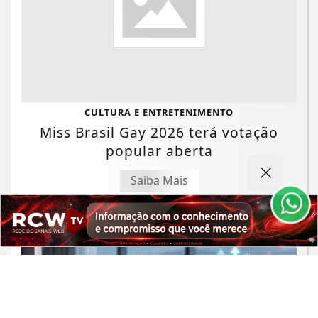
Termos de Uso e Privacidade
CULTURA E ENTRETENIMENTO
Miss Brasil Gay 2026 terá votação
Esse site utiliza cookies para melhorar sua
experiência de navegação. Ao continuar o acesso,
popular aberta
entendemos que você concorda com nossos Termos
de Uso e Privacidade.
Saiba Mais
PARA MAIS INFORMAÇÕES,
ACESSE NOSSOS TERMOS
CLICANDO AQUI
PROSSEGUIR