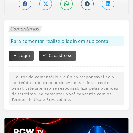
Comentários
Para comentar realize o login em sua conta!
Login
Cadastre-se
O autor do comentário é o único responsável pelo
conteúdo publicado, inclusive nas esferas civil e
penal. Este site não se responsabiliza pelas opiniões
de terceiros. Ao comentar, você concorda com os
Termos de Uso e Privacidade.