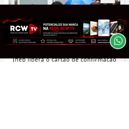
Termos de Uso e Privacidade
Esse site utiliza cookies para melhorar sua
experiência de navegação. Ao continuar o acesso,
entendemos que você concorda com nossos Termos
de Uso e Privacidade.
PARA MAIS INFORMAÇÕES,
ACESSE NOSSOS TERMOS
CLICANDO AQUI
EDUCAÇÃO
PROSSEGUIR
Inep libera o cartão de confirmação
do Encceja para consulta de locais
Saiba Mais