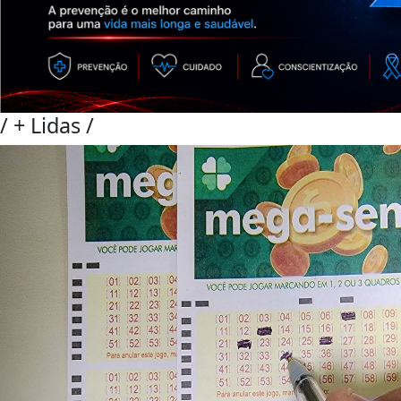
/
+ Lidas
/