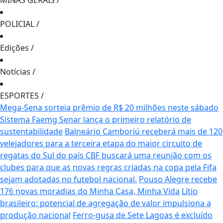
MINAS GERAIS
/
POLICIAL
/
Edições
/
Notícias
/
ESPORTES
/
Mega-Sena sorteia prêmio de R$ 20 milhões neste sábado
Sistema Faemg Senar lança o primeiro relatório de
sustentabilidade
Balneário Camboriú receberá mais de 120
velejadores para a terceira etapa do maior circuito de
regatas do Sul do país
CBF buscará uma reunião com os
clubes para que as novas regras criadas na copa pela Fifa
sejam adotadas no futebol nacional.
Pouso Alegre recebe
176 novas moradias do Minha Casa, Minha Vida
Lítio
brasileiro: potencial de agregação de valor impulsiona a
produção nacional
Ferro-gusa de Sete Lagoas é excluído