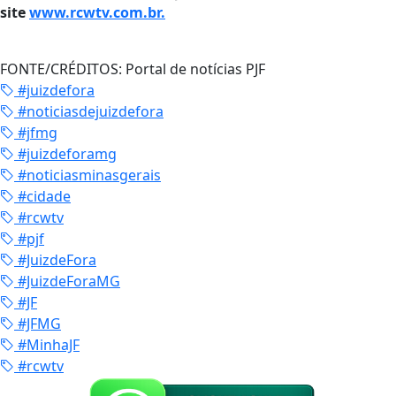
site
www.rcwtv.com.br.
FONTE/CRÉDITOS:
Portal de notícias PJF
#juizdefora
#noticiasdejuizdefora
#jfmg
#juizdeforamg
#noticiasminasgerais
#cidade
#rcwtv
#pjf
#JuizdeFora
#JuizdeForaMG
#JF
#JFMG
#MinhaJF
#rcwtv