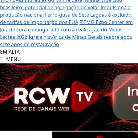
brasileiro: potencial de agregação de valor impulsiona a
produção nacional
Ferro-gusa de Sete Lagoas é excluído
de tarifas de importação dos EUA
FIEMG Expo Center em
Juiz de Fora é inaugurado com a realização do Minas
Láctea 2026
Igreja histórica de Minas Gerais reabre após
sete anos de restauração
EM ALTA
MENU