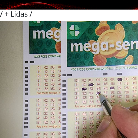
/
+ Lidas
/