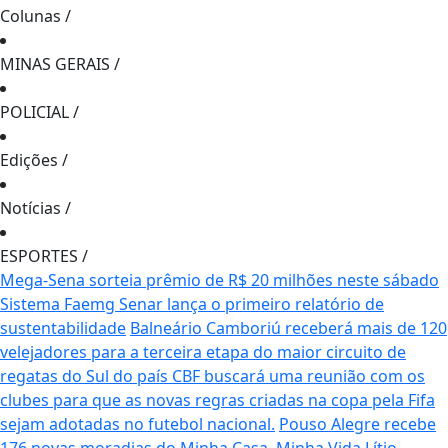
Colunas
/
MINAS GERAIS
/
POLICIAL
/
Edições
/
Notícias
/
ESPORTES
/
Mega-Sena sorteia prêmio de R$ 20 milhões neste sábado
Sistema Faemg Senar lança o primeiro relatório de
sustentabilidade
Balneário Camboriú receberá mais de 120
velejadores para a terceira etapa do maior circuito de
regatas do Sul do país
CBF buscará uma reunião com os
clubes para que as novas regras criadas na copa pela Fifa
sejam adotadas no futebol nacional.
Pouso Alegre recebe
176 novas moradias do Minha Casa, Minha Vida
Lítio