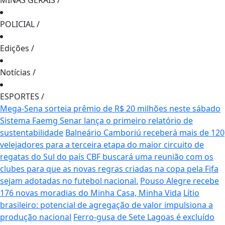
MINAS GERAIS
/
POLICIAL
/
Edições
/
Notícias
/
ESPORTES
/
Mega-Sena sorteia prêmio de R$ 20 milhões neste sábado
Sistema Faemg Senar lança o primeiro relatório de
sustentabilidade
Balneário Camboriú receberá mais de 120
velejadores para a terceira etapa do maior circuito de
regatas do Sul do país
CBF buscará uma reunião com os
clubes para que as novas regras criadas na copa pela Fifa
sejam adotadas no futebol nacional.
Pouso Alegre recebe
176 novas moradias do Minha Casa, Minha Vida
Lítio
brasileiro: potencial de agregação de valor impulsiona a
produção nacional
Ferro-gusa de Sete Lagoas é excluído