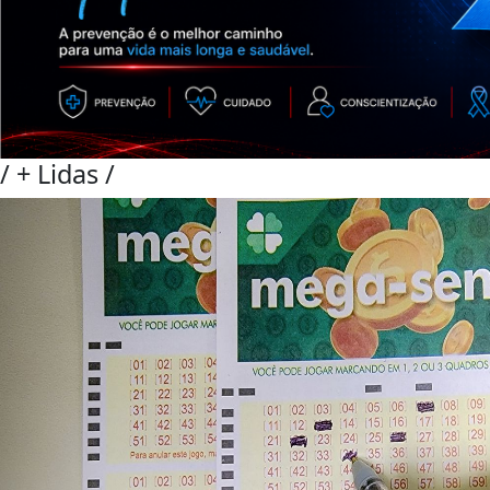
/
+ Lidas
/