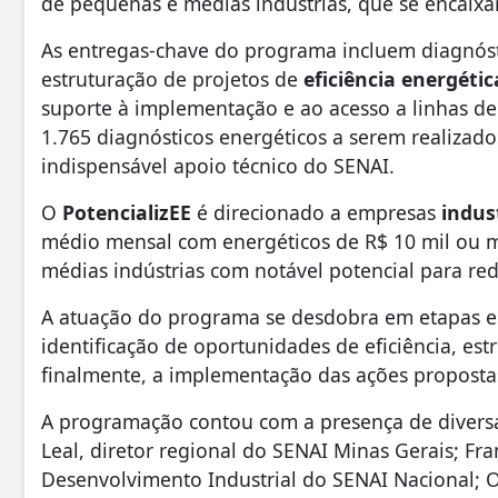
de pequenas e médias indústrias, que se encaixa
As entregas-chave do programa incluem diagnósti
estruturação de projetos de
eficiência energétic
suporte à implementação e ao acesso a linhas de 
1.765 diagnósticos energéticos a serem realizado
indispensável apoio técnico do SENAI.
O
PotencializEE
é direcionado a empresas
indus
médio mensal com energéticos de R$ 10 mil ou m
médias indústrias com notável potencial para re
A atuação do programa se desdobra em etapas est
identificação de oportunidades de eficiência, est
finalmente, a implementação das ações proposta
A programação contou com a presença de diversas
Leal, diretor regional do SENAI Minas Gerais; F
Desenvolvimento Industrial do SENAI Nacional; O