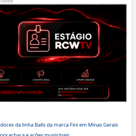
cidade
ces da linha Balls da marca Fini em Minas Gerais
xpocachaça e ações municipais