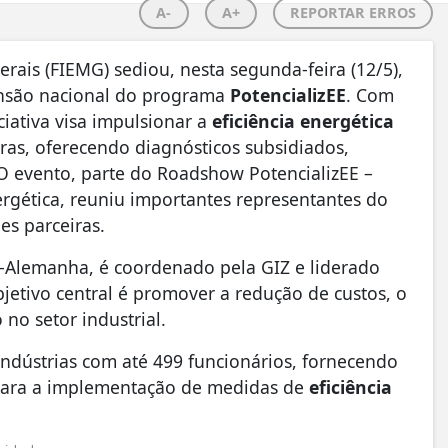
A-
A+
REPORTAR ERROS
rais (FIEMG) sediou, nesta segunda-feira (12/5),
ansão nacional do programa
PotencializEE
. Com
ciativa visa impulsionar a
eficiência energética
iras, oferecendo diagnósticos subsidiados,
. O evento, parte do Roadshow PotencializEE –
rgética, reuniu importantes representantes do
es parceiras.
l-Alemanha, é coordenado pela GIZ e liderado
jetivo central é promover a redução de custos, o
no setor industrial.
dústrias com até 499 funcionários, fornecendo
do para a implementação de medidas de
eficiência