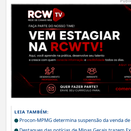
Publi
LEIA TAMBÉM:
Procon-MPMG determina suspensão da venda de do
Destaques das notícias de Minas Gerais trazem E