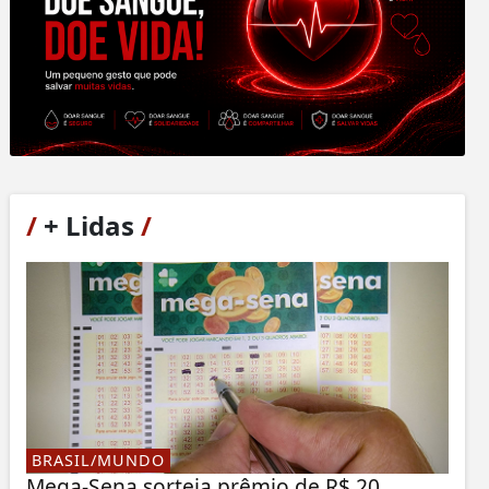
/
+ Lidas
/
BRASIL/MUNDO
Mega-Sena sorteia prêmio de R$ 20