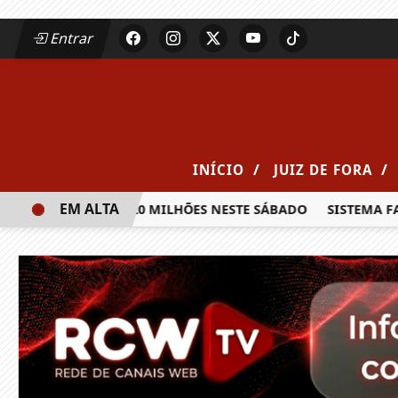
Entrar
/
/
INÍCIO
JUIZ DE FORA
EM ALTA
RÊMIO DE R$ 20 MILHÕES NESTE SÁBADO
SISTEMA FAEMG S