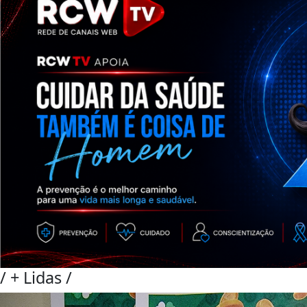
/
+ Lidas
/