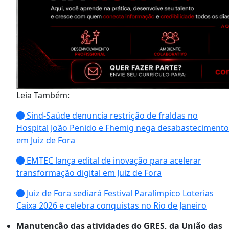
Leia Também:
Sind-Saúde denuncia restrição de fraldas no
Hospital João Penido e Fhemig nega desabastecimento
em Juiz de Fora
EMTEC lança edital de inovação para acelerar
transformação digital em Juiz de Fora
Juiz de Fora sediará Festival Paralímpico Loterias
Caixa 2026 e celebra conquistas no Rio de Janeiro
Manutenção das atividades do GRES, da União das