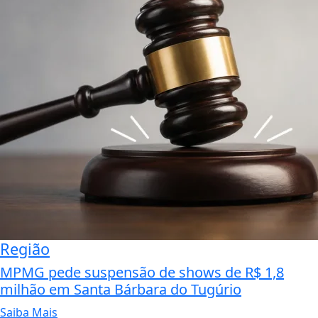
Região
MPMG pede suspensão de shows de R$ 1,8
milhão em Santa Bárbara do Tugúrio
Saiba Mais