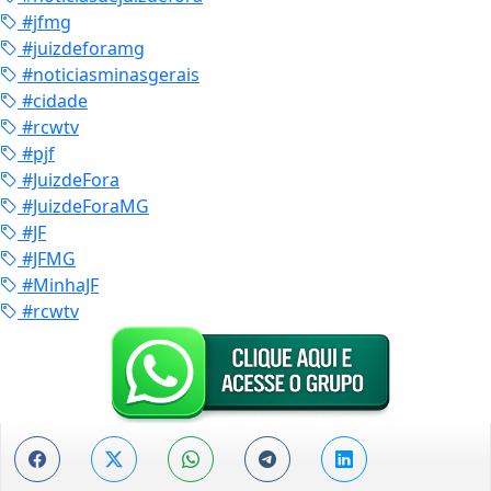
#jfmg
#juizdeforamg
#noticiasminasgerais
#cidade
#rcwtv
#pjf
#JuizdeFora
#JuizdeForaMG
#JF
#JFMG
#MinhaJF
#rcwtv