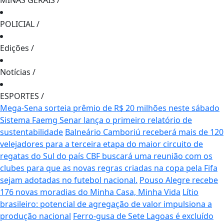
MINAS GERAIS
/
POLICIAL
/
Edições
/
Notícias
/
ESPORTES
/
Mega-Sena sorteia prêmio de R$ 20 milhões neste sábado
Sistema Faemg Senar lança o primeiro relatório de
sustentabilidade
Balneário Camboriú receberá mais de 120
velejadores para a terceira etapa do maior circuito de
regatas do Sul do país
CBF buscará uma reunião com os
clubes para que as novas regras criadas na copa pela Fifa
sejam adotadas no futebol nacional.
Pouso Alegre recebe
176 novas moradias do Minha Casa, Minha Vida
Lítio
brasileiro: potencial de agregação de valor impulsiona a
produção nacional
Ferro-gusa de Sete Lagoas é excluído